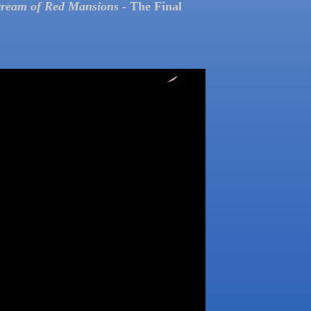
ream of Red Mansions
- The Final