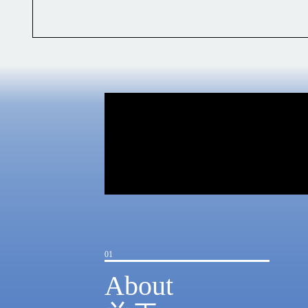
01
About