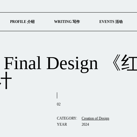
PROFILE 介绍
WRITING 写作
EVENTS 活动
l - Final Desi
计
02
CATEGORY:
Creation of Design
YEAR
2024