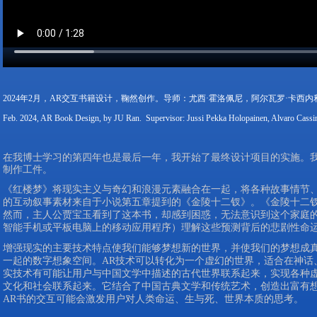
2024年2月，AR交互书籍设计，鞠然创作。导师：尤西·霍洛佩尼，阿尔瓦罗·卡西内
Feb. 2024, AR Book Design, by JU Ran. Supervisor: Jussi Pekka Holopainen, Alvaro Cassin
在我博士学习的第四年也是最后一年，我开始了最终设计项目的实施。
制作工件。
《红楼梦》将现实主义与奇幻和浪漫元素融合在一起，将各种故事情节
的互动叙事素材来自于小说第五章提到的《金陵十二钗》。《金陵十二
然而，主人公贾宝玉看到了这本书，却感到困惑，无法意识到这个家庭
智能手机或平板电脑上的移动应用程序）理解这些预测背后的悲剧性命
增强现实的主要技术特点使我们能够梦想新的世界，并使我们的梦想成
一起的数字想象空间。AR技术可以转化为一个虚幻的世界，适合在神话
实技术有可能让用户与中国文学中描述的古代世界联系起来，实现各种虚
文化和社会联系起来。它结合了中国古典文学和传统艺术，创造出富有想象
AR书的交互可能会激发用户对人类命运、生与死、世界本质的思考。