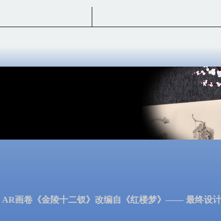
AR画卷《金陵十二钗》改编自《红楼梦》—— 最终设