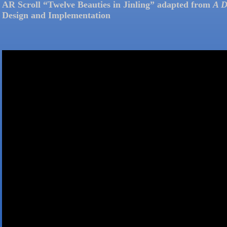
AR Scroll “Twelve Beauties in Jinling” adapted from
A D
Design and Implementation