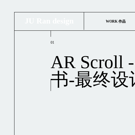
JU Ran design
WORK 作品
01
AR Scrol
书-最终设